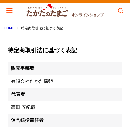
HOME
特定商取引法に基づく表記
会員登録
マイページ
カート
CATEGORY
特定商取引法に基づく表記
たまご M～Lサイズ
販売事業者
たまご S～Mサイズ（小粒）
有限会社たかた採卵
たまごとお醤油セット
代表者
MENU
髙田 安紀彦
トップぺージ
運営統括責任者
こだわり