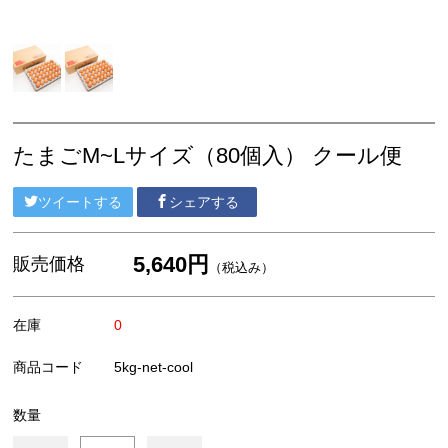
お買い物ガイド
たかたのたまご紹介
自販機設置場所
たまごM~Lサイズ（80個入） クール便
お問い合わせ
ツイートする
シェアする
5,640円
販売価格
（税込み）
在庫
0
商品コード
5kg-net-cool
数量