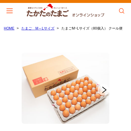
HOME
たまご M～Lサイズ
たまごM~Lサイズ（80個入） クール便
会員登録
マイページ
カート
CATEGORY
たまご M～Lサイズ
たまご S～Mサイズ（小粒）
たまごとお醤油セット
MENU
トップぺージ
こだわり