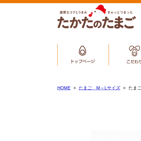
CATEGORY
たまご M～Lサイズ
たまご S～Mサイズ（小粒）
たまごとお醤油セット
HOME
たまご M～Lサイズ
たまご
MENU
トップぺージ
こだわり
お買い物ガイド