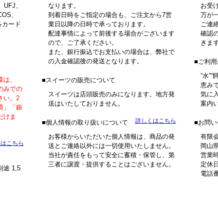
、UFJ、
なります。
お受
COS、
到着日時をご指定の場合も、ご注文から7営
万が
各カード
業日以降の日時で承っております。
ご連
配達事情によって前後する場合がございます
確認
ので、ご了承ください。
きま
また、銀行振込でお支払いの場合は、弊社で
の入金確認後の発送となります。
ご利用
“水”
様は、
スイーツの販売について
恵み
のみでの
スイーツは店頭販売のみになります。地方発
気に
さい。2
送はいたしておりません。
案内
済」「銀
だけま
詳しくはこちら
個人情報の取り扱いについて
お問い
お客様からいただいた個人情報は、商品の発
有限
くはこちら
送とご連絡以外には一切使用いたしません。
岡山県
当社が責任をもって安全に蓄積・保管し、第
営業時
。
三者に譲渡・提供することはございません。
定休
 1,5
電話番号