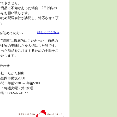
けできません。
一商品に不備があった場合、2日以内の
絡をお願い致します。
のため配送会社が訪問し、対応させて頂
す。
詳しくはこちら
が初めての方へ
“餌”“環境”に徹底的にこだわった、自然の
で本物の美味しさを大切にした卵です。
入った商品をご注文するための手順をご
いたします。
合わせ
会社 たかた採卵
笠岡市尾坂2050
間：午前9:30 ～ 午後5:00
日：毎週火曜・第3水曜
：0865-65-1577